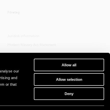
Företag
Juridisk information
Modern Slavery Act Statement
Allow all
analyse our
rtising and
Allow selection
em or that
Deny