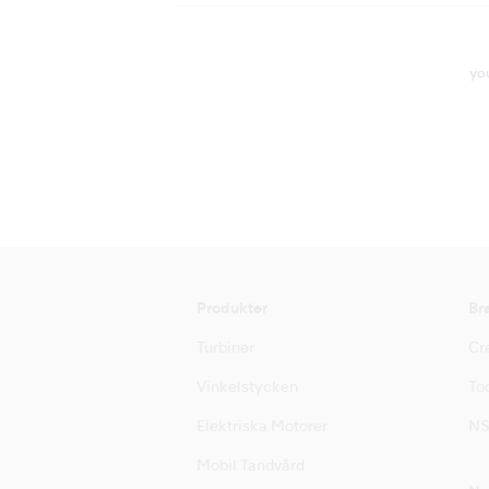
yo
Produkter
Br
Turbiner
Cre
Vinkelstycken
Too
Elektriska Motorer
NS
Mobil Tandvård