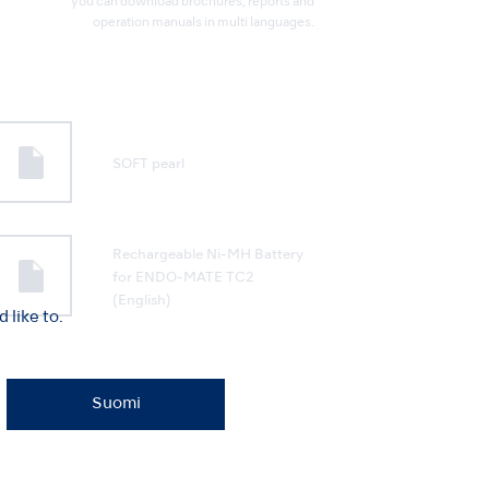
you can download brochures, reports and
operation manuals in multi languages.
SOFT pearl
Rechargeable Ni-MH Battery
for ENDO-MATE TC2
(English)
like to.
Suomi