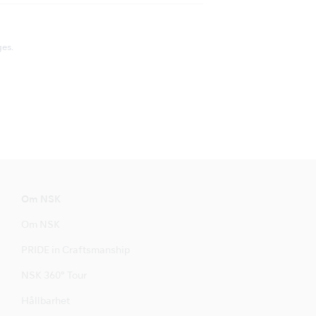
es.
Om NSK
Om NSK
PRIDE in Craftsmanship
NSK 360° Tour
Hållbarhet