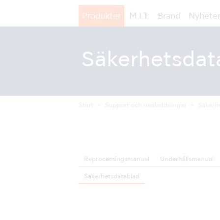
Produkter
M.I.T.
Brand
Nyheter
Säkerhetsdat
Start
Support och nedladdningar
Säkerh
Reprocessingsmanual
Underhållsmanual
Säkerhetsdatablad