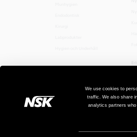
Ny
Munhygien
Ny
Endodontisk
Ku
Kirurgi
Hä
Labprodukter
Fot
Hygien och Underhåll
Er
Er
We use cookies to perso
traffic. We also share 
analytics partners who 
Webbkarta
Specifikationer kan komma att ändras utan f