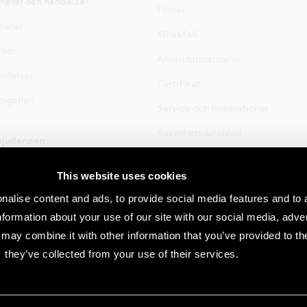
heter och händelser
Filmer
heter
Klinikfall
rser
Användarmanualer
ndelser
Certifikat
ogalleri
Service och Reparationer
Säkerhetsdatablad
bjudanden
bjudanden
This website uses cookies
Kontakt
nalise content and ads, to provide social media features and to 
Kontaktlista
information about your use of our site with our social media, adve
may combine it with other information that you’ve provided to th
they’ve collected from your use of their services.
öregående avisering därom.