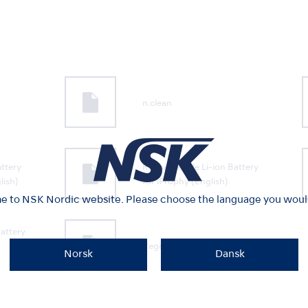
n.clean
ttery
Rechargeable Li-ion Battery
lish)
for iProphy (English)
 to NSK Nordic website. Please choose the language you would 
attery
Regenerating Tabs (English)
Norsk
Dansk