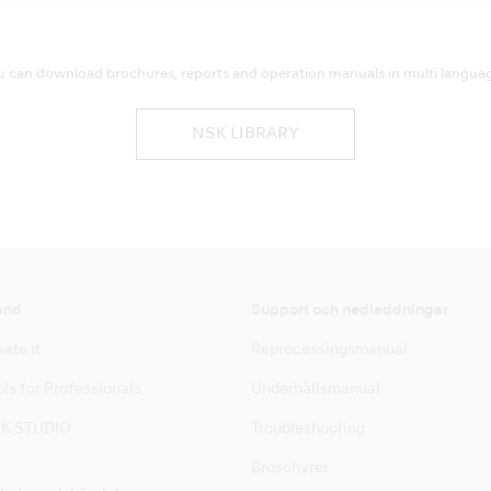
u can download brochures, reports and
operation manuals in multi languag
NSK LIBRARY
and
Support och nedladdningar
ate it
Reprocessingsmanual
ls for Professionals
Underhållsmanual
K STUDIO
Troubleshooting
Broschyrer