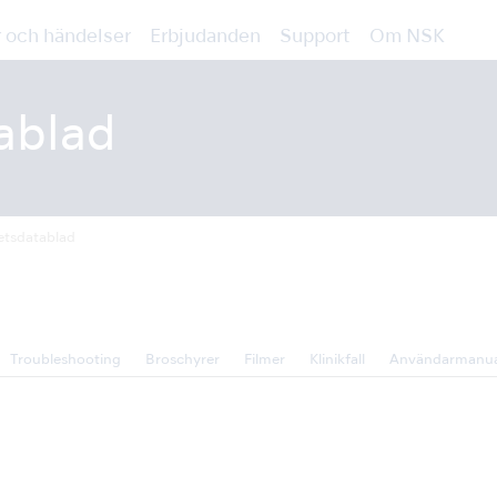
 och händelser
Erbjudanden
Support
Om NSK
ablad
etsdatablad
Troubleshooting
Broschyrer
Filmer
Klinikfall
Användarmanua