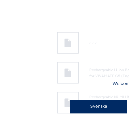
n.cid
Rechargeable Li-ion Ba
for VIVAMATE G5 (Eng
Welcome
Rechargeable Ni-MH B
for ENDO-MATE DT2
Svenska
(English)