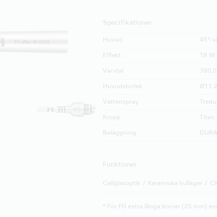
Specifikationer
Huvud
45°-v
Effekt
18 W
Varvtal
380,0
Huvudstorlek
Ø11.2
Vattenspray
Tredu
Kropp
Titan
Beläggning
DUR
Funktioner
Cellglasoptik
Keramiska kullager
Cl
* För FG extra långa borrar (25 mm) en