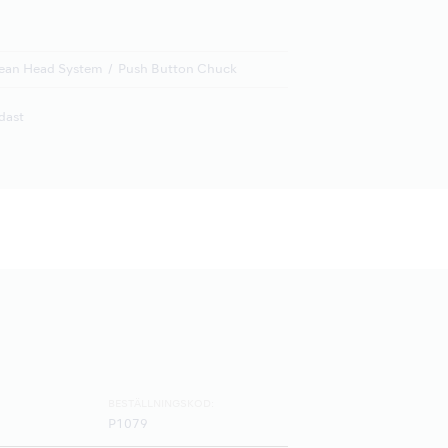
ean Head System
Push Button Chuck
dast
BESTÄLLNINGSKOD:
P1079