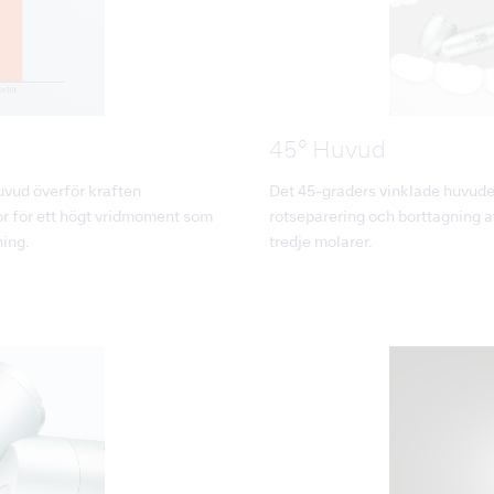
45° Huvud
ud överför kraften
Det 45-graders vinklade huvudet
otor för ett högt vridmoment som
rotseparering och borttagning 
ning.
tredje molarer.