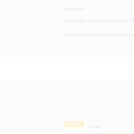
Funktioner
Cellglasoptik
Keramiska kullager
Cl
* För FG extra långa borrar (25 mm) en
MODELL:
Optisk
X450KL