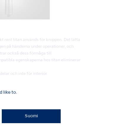
t rent titan används för kroppen. Det lätta
en på händerna under operationer, och
trar också dess förmåga till
mpatibla egenskaperna hos titan eliminerar
elar och inte för interiör.
like to.
Suomi