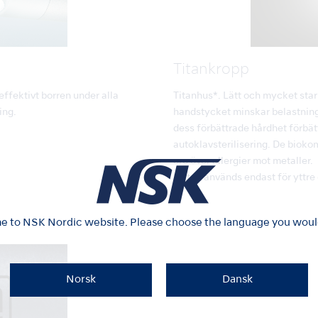
Titankropp
ffektivt borren under alla
Titanhus*. Lätt och mycket stark
ing.
handstycket minskar belastning
dess förbättrade hårdhet förbät
autoklavsterilisering. De bioko
oro över allergier mot metaller.
*Titan används endast för yttre d
 to NSK Nordic website. Please choose the language you would 
Norsk
Dansk