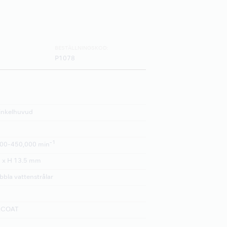
BESTÄLLNINGSKOD:
P1078
inkelhuvud
-1
00-450,000 min
 x H 13.5 mm
bbla vattenstrålar
ACOAT