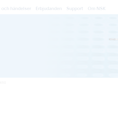
 och händelser
Erbjudanden
Support
Om NSK
X450