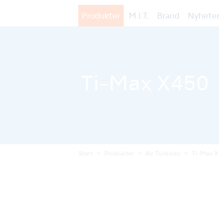
Produkter
M.I.T.
Brand
Nyheter
Ti-Max X450
Start
Produkter
Air Turbines
Ti-Max 