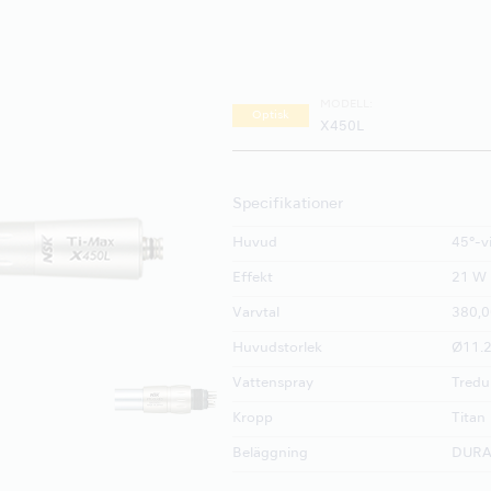
MODELL:
Optisk
X450L
Specifikationer
Huvud
45°-v
Effekt
21 W
Varvtal
380,0
Huvudstorlek
Ø11.2
Vattenspray
Tredu
Kropp
Titan
Beläggning
DUR