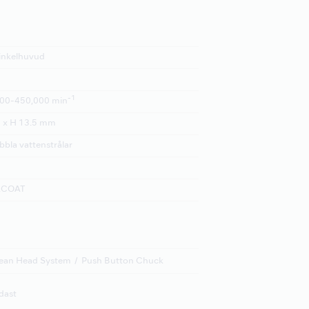
inkelhuvud
-1
00-450,000 min
 x H 13.5 mm
bbla vattenstrålar
ACOAT
ean Head System
Push Button Chuck
dast