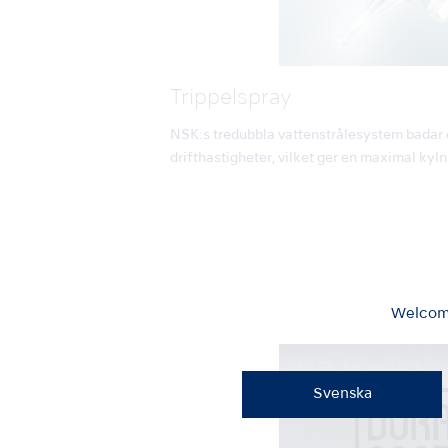
Trippelspray
NSK:s tredubbla vattenstrålesystem badar e
drifthastigheter, vilket ger en maximal kyln
Welcome
Svenska