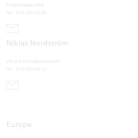
Produktspecialist
tel
070 529 28 58
Niklas Nordström
VD och Försäljningschef
tel
070 529 28 12
Europe