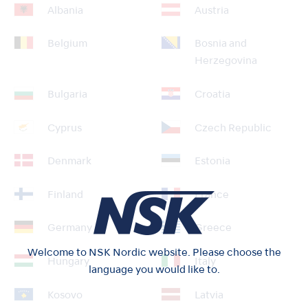
Albania
Austria
Belgium
Bosnia and
Herzegovina
Bulgaria
Croatia
Cyprus
Czech Republic
Denmark
Estonia
Finland
France
Germany
Greece
Welcome to NSK Nordic website. Please choose the
Hungary
Italy
language you would like to.
Kosovo
Latvia