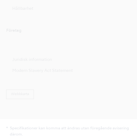
Hållbarhet
Företag
Juridisk information
Modern Slavery Act Statement
Webbkarta
Specifikationer kan komma att ändras utan föregående avisering
därom.