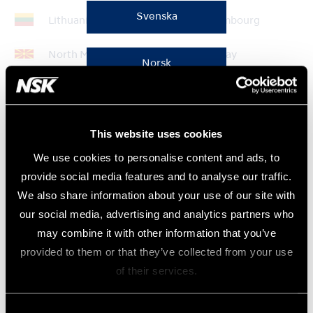
Svenska
Lithuania
Luxembourg
North Macedonia
Norway
Norsk
Moldova
Poland
Dansk
Portugal
Romania
This website uses cookies
We use cookies to personalise content and ads, to
Serbia
Slovakia
Suomi
provide social media features and to analyse our traffic.
Slovenia
Spain
We also share information about your use of our site with
our social media, advertising and analytics partners who
Sweden
Switzerland
may combine it with other information that you’ve
provided to them or that they’ve collected from your use
The Netherlands
Turkey
of their services.
UK&ROI
Ukraine
Consent