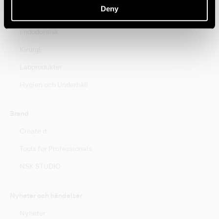
Deny
Munhygien
Endodontisk
Kirurgi
Labprodukter
Hygien och Underhåll
Brand
Create it
Tools for Professionals
NSK STUDIO
Nyheter och händelser
Nyheter