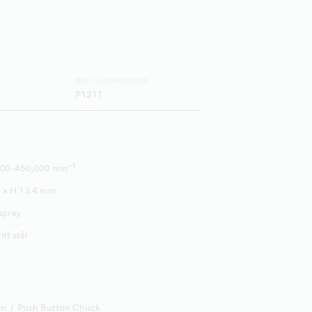
BESTÄLLNINGSKOD:
P1211
-1
00-450,000 min
 x H 13.4 mm
spray
itt stål
em
Push Button Chuck