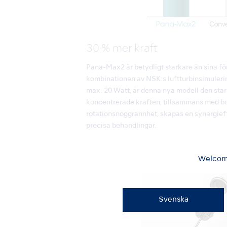
30 % mer kraft
Pana-Max2 är betydligt starkare än sina f
kombinationen av NSK:s luftturbinsimuleri
max. 20 Watt, är denna nya modell den stark
koncentrerade kraften, tillsammans med b
rotationsnoggrannhet, skapas en synergief
precisa behandlingar.
Welcome
Svenska