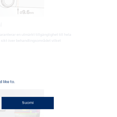
l
nterar en utmärkt tillgänglighet till hela
 sikt över behandlingsområdet vilket
like to.
Suomi