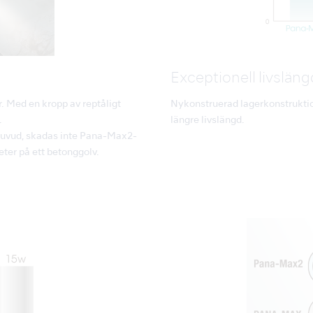
Exceptionell livsläng
r. Med en kropp av reptåligt
Nykonstruerad lagerkonstruktio
.
längre livslängd.
 huvud, skadas inte Pana-Max2-
ter på ett betonggolv.