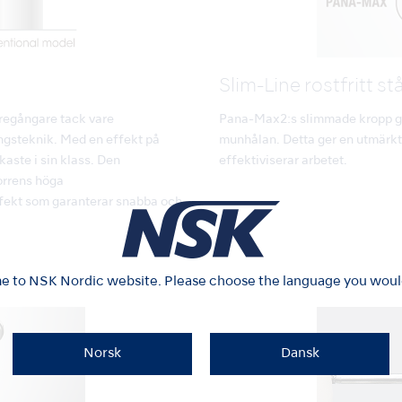
Slim-Line rostfritt stå
öregångare tack vare
Pana-Max2:s slimmade kropp gara
ngsteknik. Med en effekt på
munhålan. Detta ger en utmärkt
aste i sin klass. Den
effektiviserar arbetet.
orrens höga
fekt som garanterar snabba och
 to NSK Nordic website. Please choose the language you would 
Norsk
Dansk