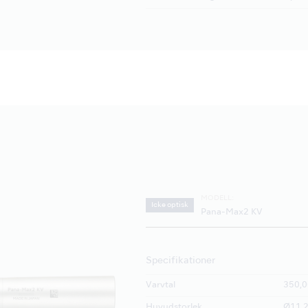
MODELL:
Icke optisk
Pana-Max2 KV
Specifikationer
Varvtal
350,0
Huvudstorlek
Ø11.2