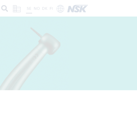
SE
NO
DK
FI