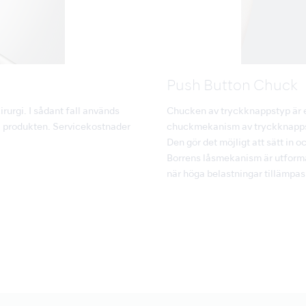
Push Button Chuck
kirurgi. I sådant fall används
Chucken av tryckknappstyp är 
a produkten. Servicekostnader
chuckmekanism av tryckknappsty
Den gör det möjligt att sätt in o
Borrens låsmekanism är utforma
när höga belastningar tillämpas