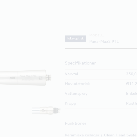
MODELL:
Icke optisk
Pana-Max2 PTL
Specifikationer
Varvtal
350,0
Huvudstorlek
Ø11.2
Vattenspray
Enkel
Kropp
Rostfr
Funktioner
Keramiska kullager
Clean Head Syst