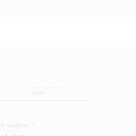
BESTÄLLNINGSKOD:
P1212
-1
00-450,000 min
 x H 13.4 mm