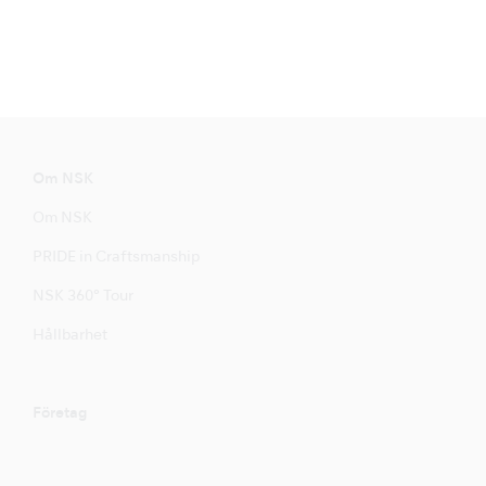
Om NSK
Om NSK
PRIDE in Craftsmanship
NSK 360° Tour
Hållbarhet
Företag