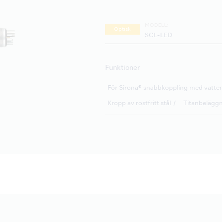
MODELL:
Optisk
SCL-LED
Funktioner
För Sirona® snabbkoppling med vatte
Kropp av rostfritt stål
Titanbelägg