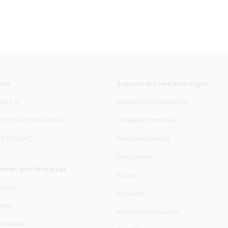
and
Support och nedladdningar
ate it
Reprocessingsmanual
ls for Professionals
Underhållsmanual
K STUDIO
Troubleshooting
Broschyrer
heter och händelser
Filmer
heter
Klinikfall
rser
Användarmanualer
ndelser