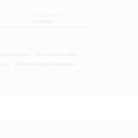
BESTÄLLNINGSKOD:
P1009600
nvolymjusterare
Non-retratcion valve
ning
LED-lampa inbyggd i kopplingen