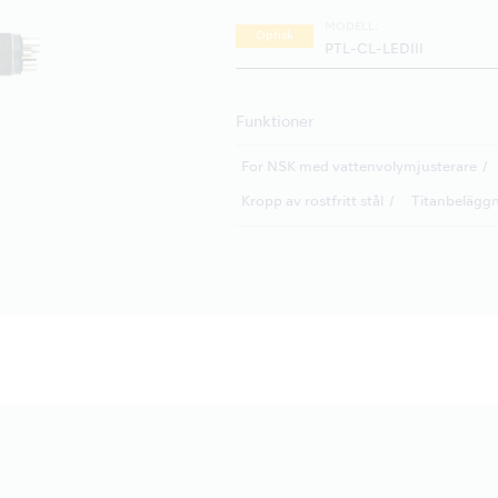
MODELL:
Optisk
PTL-CL-LEDIII
Funktioner
For NSK med vattenvolymjusterare
Kropp av rostfritt stål
Titanbelägg