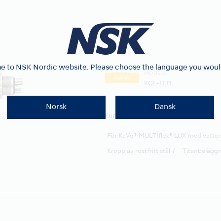
 to NSK Nordic website. Please choose the language you would 
MODELL:
Optisk
KCL-LED
Norsk
Dansk
Funktioner
För KaVo® MULTIflex® LUX med vatte
Kropp av rostfritt stål
Titanbelägg