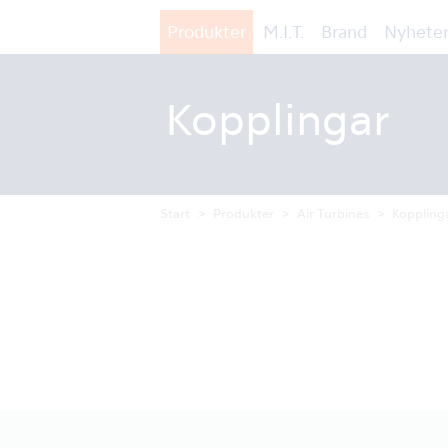
Produkter
M.I.T.
Brand
Nyheter
Kopplingar
Start
Produkter
Air Turbines
Koppling