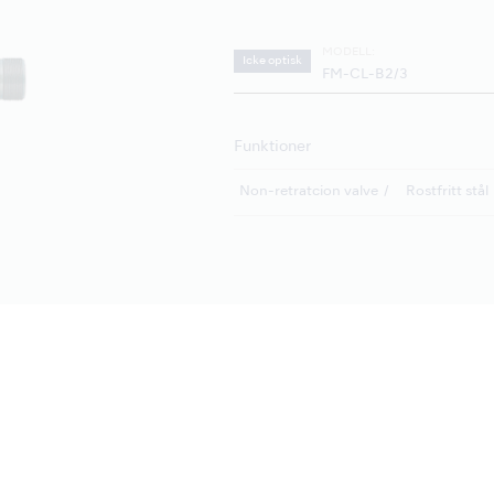
MODELL:
Icke optisk
FM-CL-B2/3
Funktioner
Non-retratcion valve
Rostfritt stål