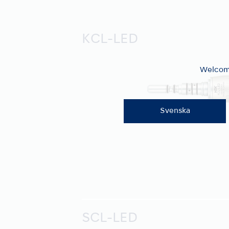
KCL-LED
Welcome
Svenska
SCL-LED