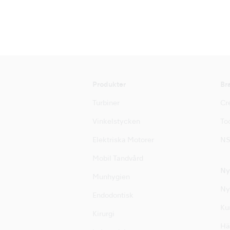
Produkter
Br
Turbiner
Cre
Vinkelstycken
Too
Elektriska Motorer
NS
Mobil Tandvård
Ny
Munhygien
Ny
Endodontisk
Ku
Kirurgi
Hä