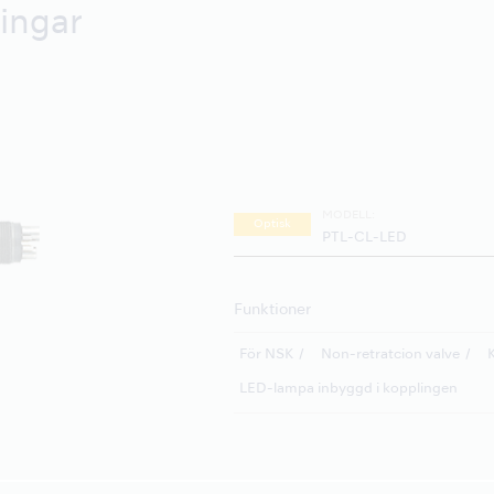
ingar
MODELL:
Optisk
PTL-CL-LED
Funktioner
För NSK
Non-retratcion valve
K
LED-lampa inbyggd i kopplingen