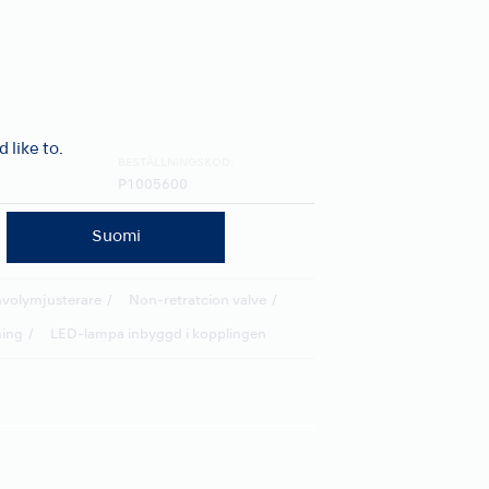
like to.
BESTÄLLNINGSKOD:
P1005600
Suomi
nvolymjusterare
Non-retratcion valve
ning
LED-lampa inbyggd i kopplingen