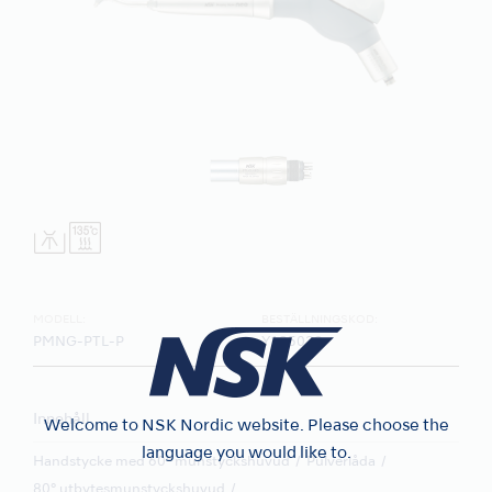
MODELL:
BESTÄLLNINGSKOD:
PMNG-PTL-P
Y135029
Innehåll
Welcome to NSK Nordic website. Please choose the
language you would like to.
Handstycke med 60° munstyckshuvud
Pulverlåda
80° utbytesmunstyckshuvud