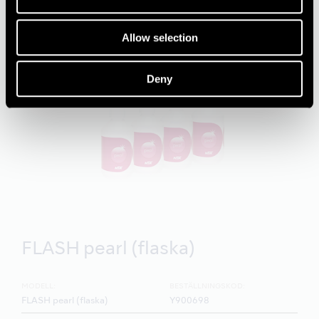
Allow selection
Deny
FLASH pearl (flaska)
MODELL:
BESTÄLLNINGSKOD:
FLASH pearl (flaska)
Y900698