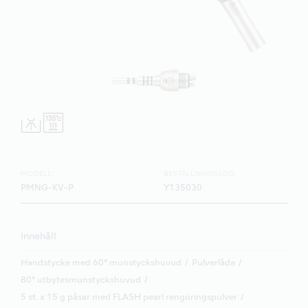
MODELL:
BESTÄLLNINGSKOD:
PMNG-KV-P
Y135030
Innehåll
Handstycke med 60° munstyckshuvud
Pulverlåda
80° utbytesmunstyckshuvud
5 st. x 15 g påsar med FLASH pearl rengöringspulver