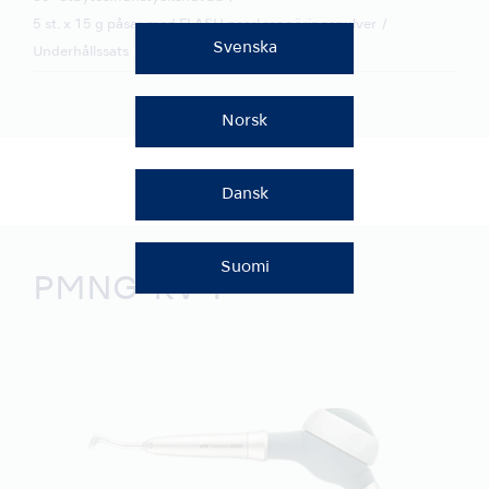
5 st. x 15 g påsar med FLASH pearl rengöringspulver
Svenska
Underhållssats
Norsk
Dansk
Suomi
PMNG-KV-P