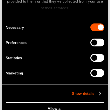
provided to them or that they’ve collected from your use
BIEN-AIR® UNIFIX®
of their services.
Midwest 4 hole
Consent
Necessary
Selection
Borden 2 hole
Preferences
Statistics
Marketing
Show details
Tillval & Tillbehör
Allow all