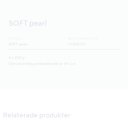
SOFT pearl
MODELL:
BESTÄLLNINGSKOD:
SOFT pearl
Y1500721
4 x 250 g
Genomsnittlig partikelstorlek är 65 μm.
Relaterade produkter