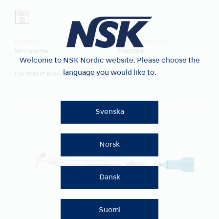
MODELL:
BESTÄLLNINGSKOD:
WH Nozzle
Z090054
Welcome to NSK Nordic website. Please choose the
language you would like to.
För W&H® Roto snabbkoppling
Svenska
Norsk
Dansk
Suomi