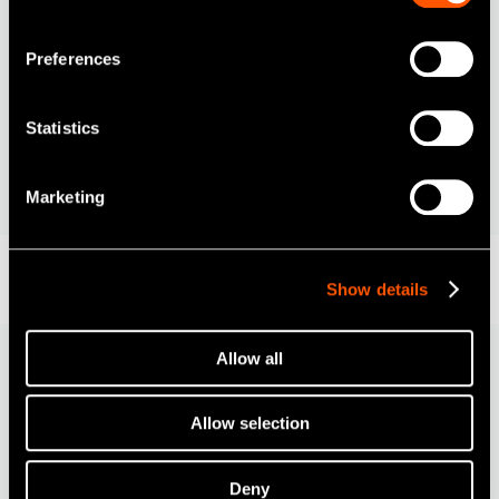
Preferences
MODELL:
BESTÄLLNINGSKOD:
F-Type Spray Nozzle
Z256090
Statistics
För ENDO-MATE TC2/DT- och iSD900-huvuden
Marketing
Show details
Allow all
Spraydimabsorbator
Allow selection
Deny