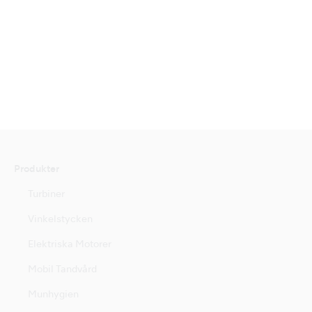
Produkter
Turbiner
Vinkelstycken
Elektriska Motorer
Mobil Tandvård
Munhygien