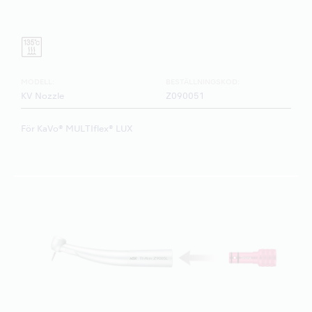
MODELL:
BESTÄLLNINGSKOD:
KV Nozzle
Z090051
För KaVo® MULTIflex® LUX