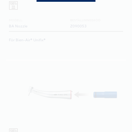
MODELL:
BESTÄLLNINGSKOD:
BA Nozzle
Z090053
För Bien-Air® Unifix®