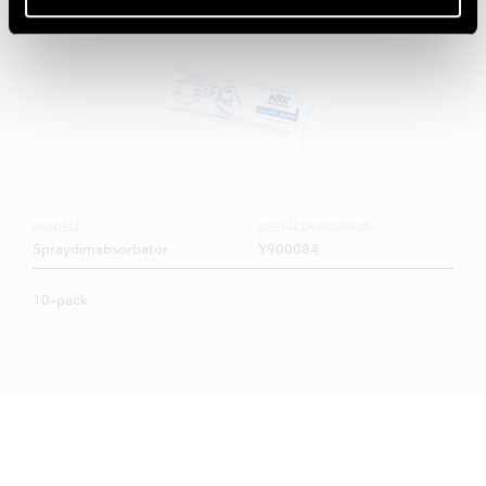
MODELL:
BESTÄLLNINGSKOD:
Spraydimabsorbator
Y900084
10-pack