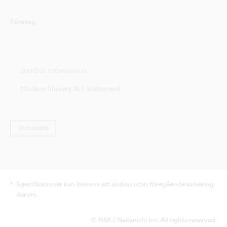
Företag
Juridisk information
Modern Slavery Act Statement
Webbkarta
Specifikationer kan komma att ändras utan föregående avisering
därom.
© NSK / Nakanishi inc. All rights reserved.