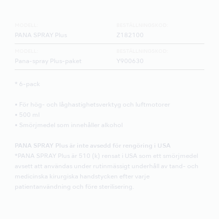
MODELL:
BESTÄLLNINGSKOD:
PANA SPRAY Plus
Z182100
MODELL:
BESTÄLLNINGSKOD:
Pana-spray Plus-paket
Y900630
* 6-pack
• För hög- och låghastighetsverktyg och luftmotorer
• 500 ml
• Smörjmedel som innehåller alkohol
PANA SPRAY Plus är inte avsedd för rengöring i USA
*PANA SPRAY Plus är 510 (k) rensat i USA som ett smörjmedel
avsett att användas under rutinmässigt underhåll av tand- och
medicinska kirurgiska handstycken efter varje
patientanvändning och före sterilisering.