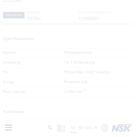
MODELL:
BESTÄLLNINGSKOD:
Icke optisk
FX75m
C1055001
Specifikationer
Huvud
Miniatyrhuvud
Utväxling
16:1 Reducering
För
Motorfilar / 360° rotation
Kropp
Rostfritt stål
-1
Max. varvtal
2,300 min
Funktioner
Push Button Chuck
SE
NO
DK
FI