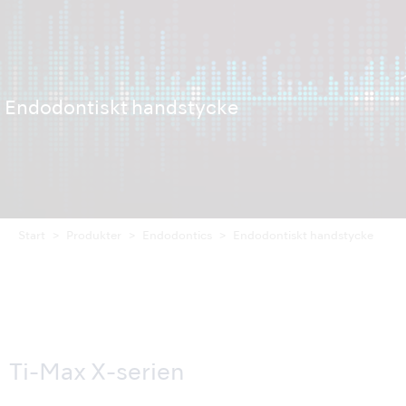
Endodontiskt handstycke
Start
Produkter
Endodontics
Endodontiskt handstycke
Ti-Max X-serien