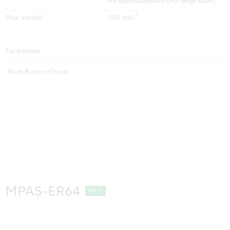
för apexlokalisator (för långt skaft)
-1
Max. varvtal
300 min
Funktioner
Push Button Chuck
MPAS-ER64
64:1