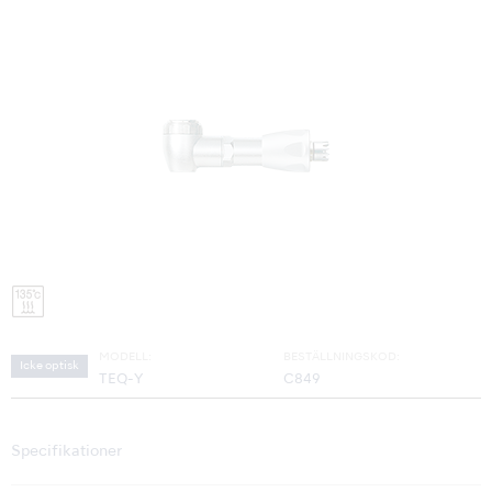
MODELL:
BESTÄLLNINGSKOD:
Icke optisk
TEQ-Y
C849
Specifikationer