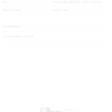
För
Motorfilar (Ø2.35) / 80° vridning
-1
Max. varvtal
4,000 min
Funktioner
Push Button Chuck