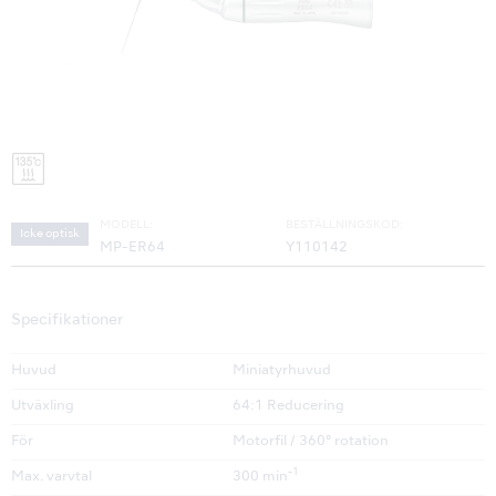
MODELL:
BESTÄLLNINGSKOD:
Icke optisk
MP-ER64
Y110142
Specifikationer
Huvud
Miniatyrhuvud
Utväxling
64:1 Reducering
För
Motorfil / 360° rotation
-1
Max. varvtal
300 min