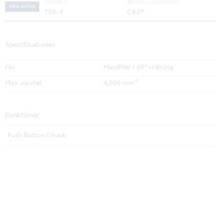
MODELL:
BESTÄLLNINGSKOD:
Icke optisk
TEP-Y
C837
Specifikationer
För
Handfilar / 60° vridning
-1
Max. varvtal
4,000 min
Funktioner
Push Button Chuck