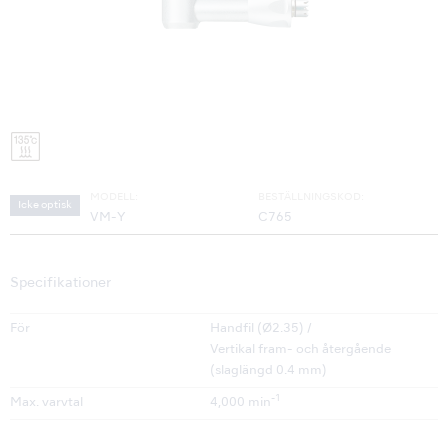
MODELL:
BESTÄLLNINGSKOD:
Icke optisk
VM-Y
C765
Specifikationer
För
Handfil (Ø2.35) /
Vertikal fram- och återgående
(slaglängd 0.4 mm)
-1
Max. varvtal
4,000 min