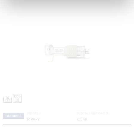
MODELL:
BESTÄLLNINGSKOD:
Icke optisk
MPA-Y
C548