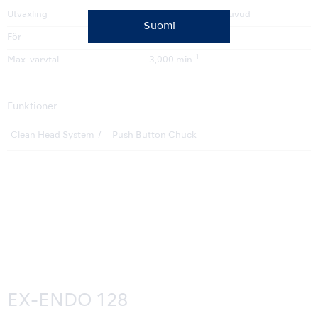
Utväxling
10:1 Reducering huvud
Suomi
För
CA-borrar (Ø2.35)
-1
Max. varvtal
3,000 min
Funktioner
Clean Head System
Push Button Chuck
EX-ENDO 128