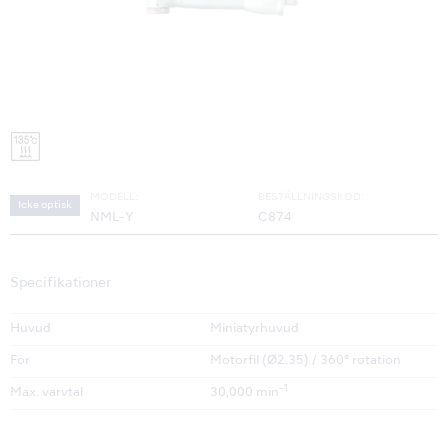
MODELL:
BESTÄLLNINGSKOD:
Icke optisk
NML-Y
C874
Specifikationer
Huvud
Miniatyrhuvud
För
Motorfil (Ø2.35) / 360° rotation
-1
Max. varvtal
30,000 min