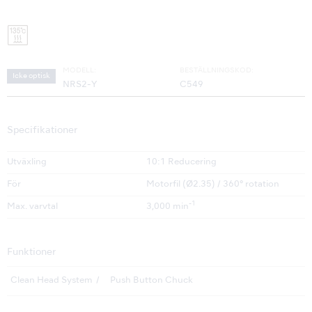
MODELL:
BESTÄLLNINGSKOD:
Icke optisk
NRS2-Y
C549
Specifikationer
Utväxling
10:1 Reducering
För
Motorfil (Ø2.35) / 360° rotation
-1
Max. varvtal
3,000 min
Funktioner
Clean Head System
Push Button Chuck