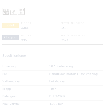
MODELL:
BESTÄLLNINGSKOD:
Optisk
X35L
C620
MODELL:
BESTÄLLNINGSKOD:
Icke optisk
X35
C624
Specifikationer
Utväxling
10:1 Reducering
För
Handfil och motorfil / 60° vridning
Vattenspray
Enkelspray
Kropp
Titan
Beläggning
DURAGRIP
-1
Max. varvtal
4,000 min