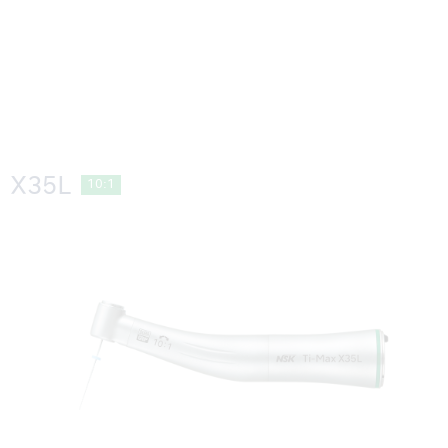
X35L
10:1