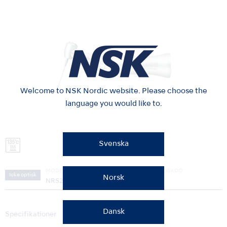
Welcome to NSK Nordic website. Please choose the
language you would like to.
Svenska
MODELL:
BESTÄLLNINGSKOD:
Icke optisk
Norsk
NRS2-EC
Y110163
Dansk
Specifikationer