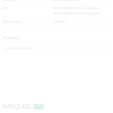
Utväxling
64:1 Reducering
För
360° rotation / Anslutning för
apexlokalisator (för långt skaft)
-1
Max. varvtal
300 min
Funktioner
Push Button Chuck
NRS2-EC
10:1