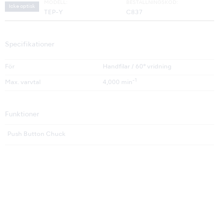
MODELL:
BESTÄLLNINGSKOD:
Icke optisk
TEP-Y
C837
Specifikationer
För
Handfilar / 60° vridning
-1
Max. varvtal
4,000 min
Funktioner
Push Button Chuck