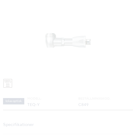
MODELL:
BESTÄLLNINGSKOD:
Icke optisk
TEQ-Y
C849
Specifikationer