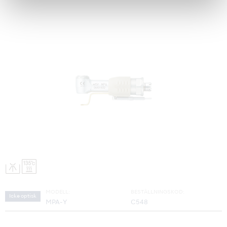
MODELL:
BESTÄLLNINGSKOD:
Icke optisk
MPA-Y
C548