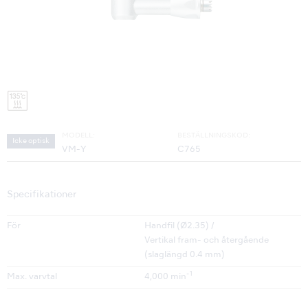
MODELL:
BESTÄLLNINGSKOD:
Icke optisk
VM-Y
C765
Specifikationer
För
Handfil (Ø2.35) /
Vertikal fram- och återgående
(slaglängd 0.4 mm)
-1
Max. varvtal
4,000 min