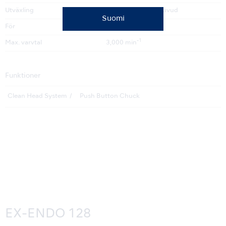
Utväxling
10:1 Reducering huvud
Suomi
För
CA-borrar (Ø2.35)
-1
Max. varvtal
3,000 min
Funktioner
Clean Head System
Push Button Chuck
EX-ENDO 128