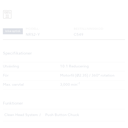
MODELL:
BESTÄLLNINGSKOD:
Icke optisk
NRS2-Y
C549
Specifikationer
Utväxling
10:1 Reducering
För
Motorfil (Ø2.35) / 360° rotation
-1
Max. varvtal
3,000 min
Funktioner
Clean Head System
Push Button Chuck