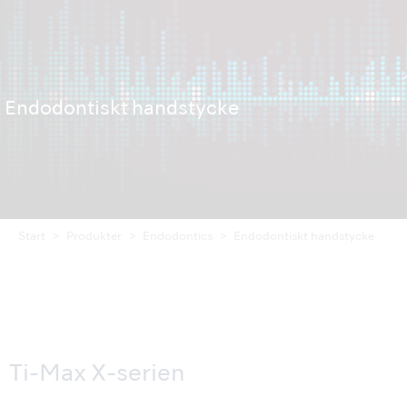
Endodontiskt handstycke
Start
Produkter
Endodontics
Endodontiskt handstycke
Ti-Max X-serien