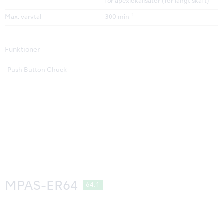
för apexlokalisator (för långt skaft)
-1
Max. varvtal
300 min
Funktioner
Push Button Chuck
MPAS-ER64
64:1