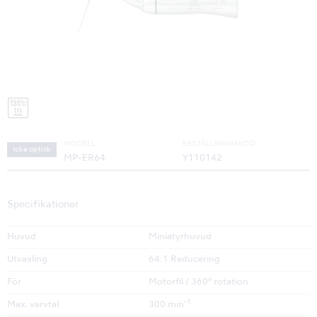
MODELL:
BESTÄLLNINGSKOD:
Icke optisk
MP-ER64
Y110142
Specifikationer
Huvud
Miniatyrhuvud
Utväxling
64:1 Reducering
För
Motorfil / 360° rotation
-1
Max. varvtal
300 min