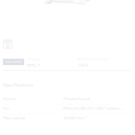
MODELL:
BESTÄLLNINGSKOD:
Icke optisk
NML-Y
C874
Specifikationer
Huvud
Miniatyrhuvud
För
Motorfil (Ø2.35) / 360° rotation
-1
Max. varvtal
30,000 min