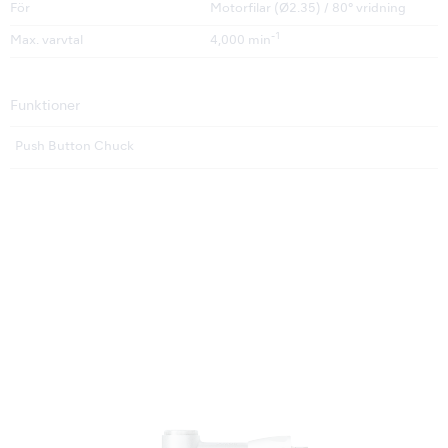
För
Motorfilar (Ø2.35) / 80° vridning
-1
Max. varvtal
4,000 min
Funktioner
Push Button Chuck