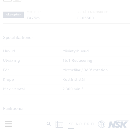
MODELL:
BESTÄLLNINGSKOD:
Icke optisk
FX75m
C1055001
Specifikationer
Huvud
Miniatyrhuvud
Utväxling
16:1 Reducering
För
Motorfilar / 360° rotation
Kropp
Rostfritt stål
-1
Max. varvtal
2,300 min
Funktioner
Push Button Chuck
SE
NO
DK
FI