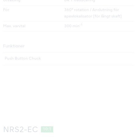
Utväxling
64:1 Reducering
För
360° rotation / Anslutning för
apexlokalisator (för långt skaft)
-1
Max. varvtal
300 min
Funktioner
Push Button Chuck
NRS2-EC
10:1