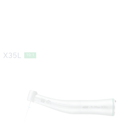
X35L
10:1