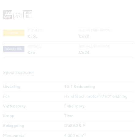
MODELL:
BESTÄLLNINGSKOD:
Optisk
X35L
C620
MODELL:
BESTÄLLNINGSKOD:
Icke optisk
X35
C624
Specifikationer
Utväxling
10:1 Reducering
För
Handfil och motorfil / 60° vridning
Vattenspray
Enkelspray
Kropp
Titan
Beläggning
DURAGRIP
-1
Max. varvtal
4,000 min