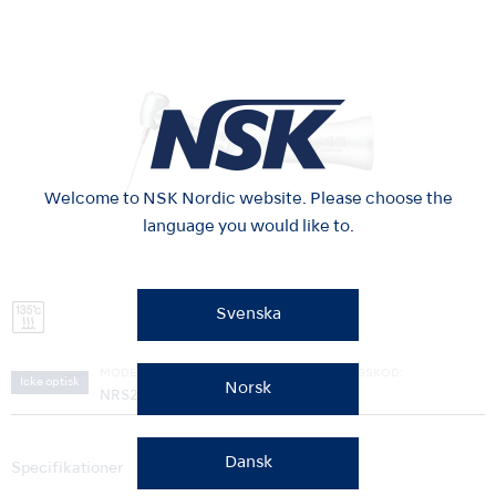
Welcome to NSK Nordic website. Please choose the
language you would like to.
Svenska
MODELL:
BESTÄLLNINGSKOD:
Icke optisk
Norsk
NRS2-EC
Y110163
Dansk
Specifikationer