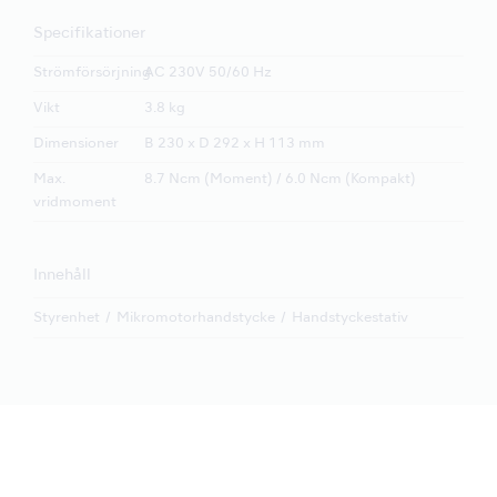
Specifikationer
Strömförsörjning
AC 230V 50/60 Hz
Vikt
3.8 kg
Dimensioner
B 230 x D 292 x H 113 mm
Max.
8.7 Ncm (Moment) / 6.0 Ncm (Kompakt)
vridmoment
Innehåll
Styrenhet
Mikromotorhandstycke
Handstyckestativ