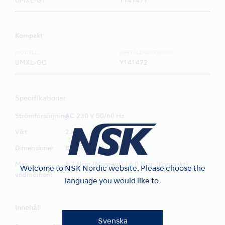
UMXL-GT
Y141471
Kompakt
MODELL:
BESTÄLLNINGSKOD:
UMXL-GC
Y141472
Specifikationer
Strömförsörjning
AC 230 V 50/60 Hz
Vikt
2.8 kg
Dimensioner
B 167 x D 247 x H 77 mm
Max.
8.7 Ncm (Moment) / 6.0 Ncm (Kompakt)
Welcome to NSK Nordic website. Please choose the
vridmoment
language you would like to.
Innehåll
Svenska