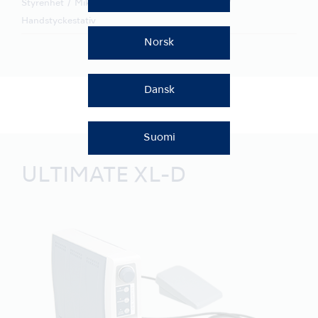
Styrenhet
Mikromotorhandstycke
Fotpedal
Handstyckestativ
Norsk
Dansk
Suomi
ULTIMATE XL-D