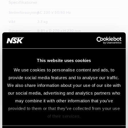
Specifikationer
Strömförsörjning
AC 230 V 50/60 Hz
Vikt
3.3 kg
Dimensioner
B 81 x D 270 x H 230 mm
Max.
8.7 Ncm (Moment) / 6.0 Ncm (Kompakt)
vridmoment
This website uses cookies
Innehåll
We use cookies to personalise content and ads, to
Styrenhet
Mikromotorhandstycke
Fotpedal
provide social media features and to analyse our traffic.
Handstyckestativ
We also share information about your use of our site with
our social media, advertising and analytics partners who
may combine it with other information that you’ve
provided to them or that they’ve collected from your use
of their services.