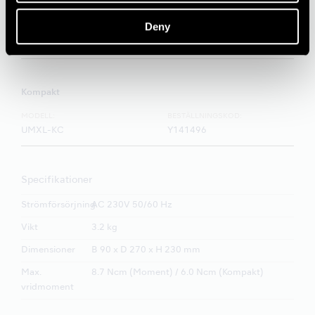
Moment
Deny
MODELL:
BESTÄLLNINGSKOD:
UMXL-KT
Y141495
Kompakt
MODELL:
BESTÄLLNINGSKOD:
UMXL-KC
Y141496
Specifikationer
Strömförsörjning
AC 230V 50/60 Hz
Vikt
3.2 kg
Dimensioner
B 90 x D 270 x H 230 mm
Max.
8.7 Ncm (Moment) / 6.0 Ncm (Kompakt)
vridmoment