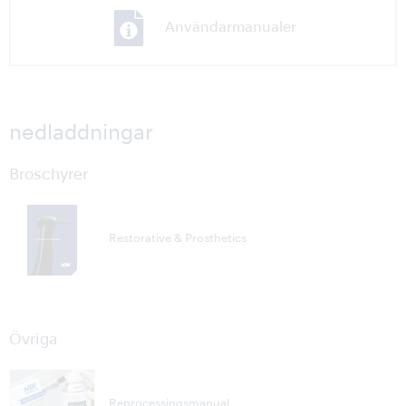
Användarmanualer
nedladdningar
Broschyrer
Restorative & Prosthetics
Övriga
Reprocessingsmanual