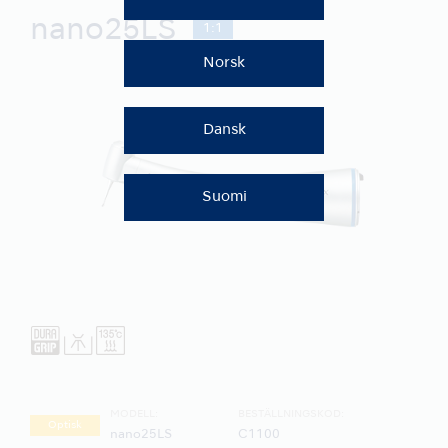
nano25LS
1:1
Norsk
Dansk
Suomi
MODELL:
BESTÄLLNINGSKOD:
Optisk
nano25LS
C1100