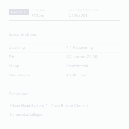
MODELL:
BESTÄLLNINGSKOD:
Icke optisk
FX15m
C1053001
Specifikationer
Utväxling
4:1 Reducering
För
CA-borrar (Ø2.35)
Kropp
Rostfritt stål
-1
Max. varvtal
10,000 min
Funktioner
Clean Head System
Push Button Chuck
Keramiska kullager