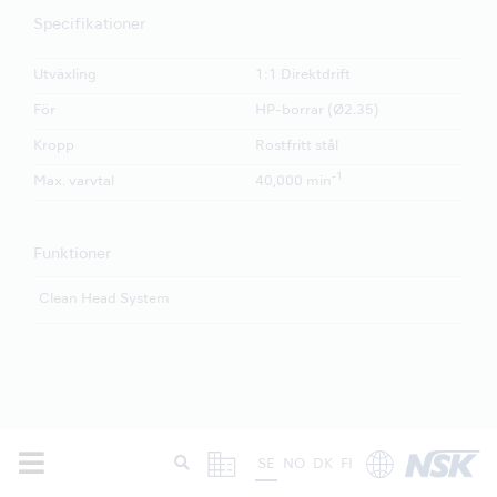
Specifikationer
Utväxling
1:1 Direktdrift
För
HP-borrar (Ø2.35)
Kropp
Rostfritt stål
-1
Max. varvtal
40,000 min
Funktioner
Clean Head System
SE
NO
DK
FI