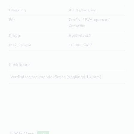
Utväxling
4:1 Reducering
För
Profin- / EVA-spetsar /
Orthofile
Kropp
Rostfritt stål
-1
Max. varvtal
10,000 min
Funktioner
Vertikal reciprokerande rörelse (slaglängd 1,4 mm)