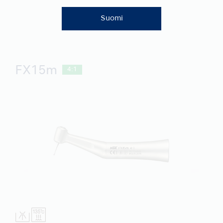
Suomi
FX15m
4:1