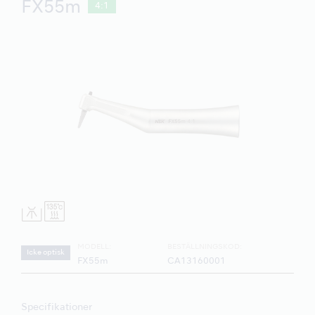
FX55m
4:1
MODELL:
BESTÄLLNINGSKOD:
Icke optisk
FX55m
CA13160001
Specifikationer