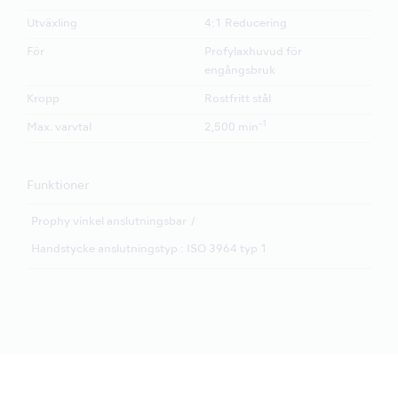
Utväxling
4:1 Reducering
För
Profylaxhuvud för
engångsbruk
Kropp
Rostfritt stål
-1
Max. varvtal
2,500 min
Funktioner
Prophy vinkel anslutningsbar
Handstycke anslutningstyp : ISO 3964 typ 1