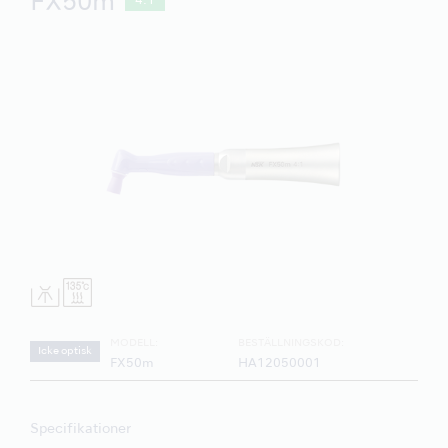
FX50m
4:1
MODELL:
BESTÄLLNINGSKOD:
Icke optisk
FX50m
HA12050001
Specifikationer