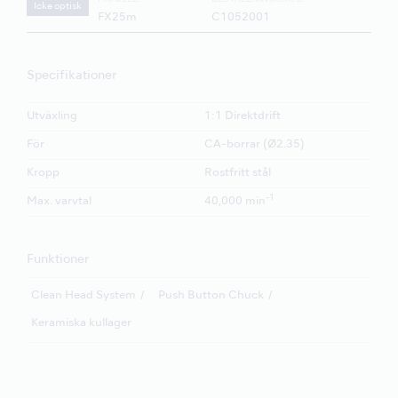
Icke optisk
FX25m
C1052001
Specifikationer
Utväxling
1:1 Direktdrift
För
CA-borrar (Ø2.35)
Kropp
Rostfritt stål
-1
Max. varvtal
40,000 min
Funktioner
Clean Head System
Push Button Chuck
Keramiska kullager