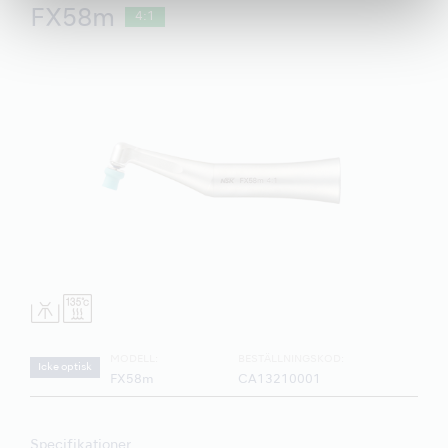
FX58m
4:1
MODELL:
BESTÄLLNINGSKOD:
Icke optisk
FX58m
CA13210001
Specifikationer