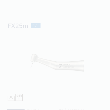
FX25m
1:1
MODELL:
BESTÄLLNINGSKOD: