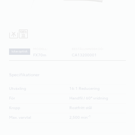
MODELL:
BESTÄLLNINGSKOD:
Icke optisk
FX70m
CA13200001
Specifikationer
Utväxling
16:1 Reducering
För
Handfil / 60° vridning
Kropp
Rostfritt stål
-1
Max. varvtal
2,500 min