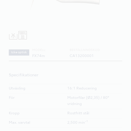
MODELL:
BESTÄLLNINGSKOD:
Icke optisk
FX74m
CA13200001
Specifikationer
Utväxling
16:1 Reducering
För
Motorfilar (Ø2,35) / 80°
vridning
Kropp
Rostfritt stål
-1
Max. varvtal
2,500 min