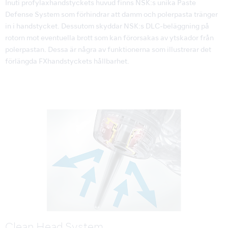
Inuti profylaxhandstyckets huvud finns NSK:s unika Paste
Defense System som förhindrar att damm och polerpasta tränger
in i handstycket. Dessutom skyddar NSK:s DLC-beläggning på
rotorn mot eventuella brott som kan förorsakas av ytskador från
polerpastan. Dessa är några av funktionerna som illustrerar det
förlängda FXhandstyckets hållbarhet.
Clean Head System