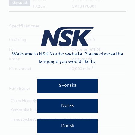
MODELL:
BESTÄLLNINGSKOD:
Icke optisk
FX20m
CA13190001
Specifikationer
Utväxling
1:1 Direktdrift
För
FG-borrar (Ø1,6)
Welcome to NSK Nordic website. Please choose the
Kropp
Rostfritt stål
language you would like to.
-1
Max. varvtal
40,000 min
Svenska
Funktioner
Clean Head System
Push Button Chuck
Norsk
Keramiska kullager
Handstycke Anslutningstyp : ISO 3964 typ 1
Dansk