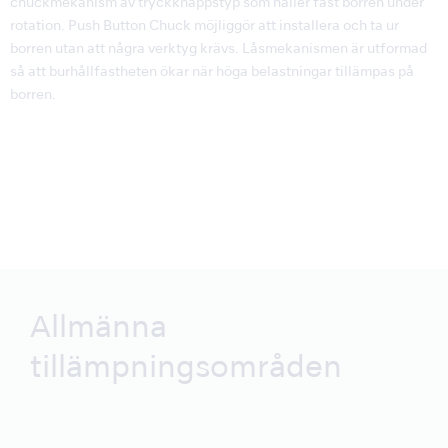
chuckmekanism av tryckknappstyp som håller fast borren under
rotation. Push Button Chuck möjliggör att installera och ta ur
borren utan att några verktyg krävs. Låsmekanismen är utformad
så att burhållfastheten ökar när höga belastningar tillämpas på
borren.
Allmänna
tillämpningsområden