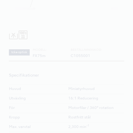
MODELL:
BESTÄLLNINGSKOD:
Icke optisk
FX75m
C1055001
Specifikationer
Huvud
Miniatyrhuvud
Utväxling
16:1 Reducering
För
Motorfilar / 360° rotation
Kropp
Rostfritt stål
-1
Max. varvtal
2,300 min