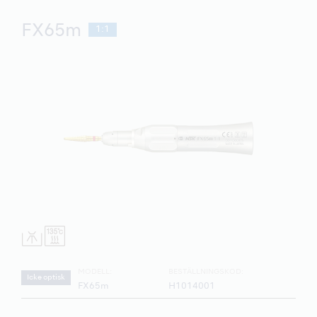
FX65m
1:1
MODELL:
BESTÄLLNINGSKOD:
Icke optisk
FX65m
H1014001