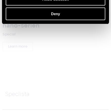
Deny
nano-serien
Special
Learn more
Speclista