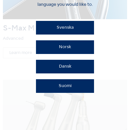
language you would like to.
S-Max M
Svenska
Advanced
Norsk
Learn more
Dansk
Suomi