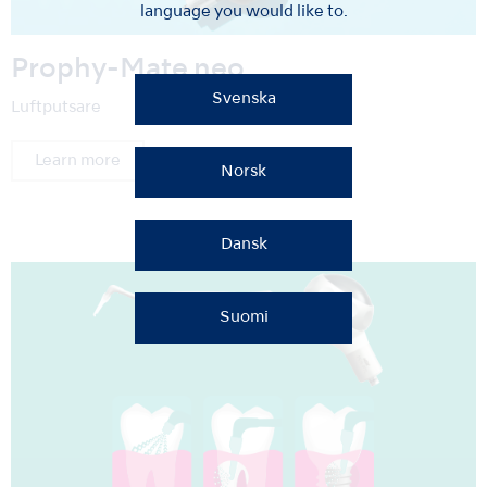
language you would like to.
Prophy-Mate neo
Svenska
Luftputsare
Learn more
Norsk
Dansk
Suomi