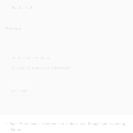
Hållbarhet
Företag
Juridisk information
Modern Slavery Act Statement
Webbkarta
Specifikationer kan komma att ändras utan föregående avisering
därom.