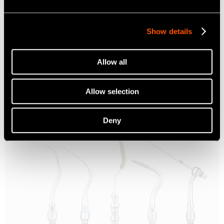
Ti-Max S970/AS2000
Show details
Luftscaler
Learn more
Allow all
Allow selection
Deny