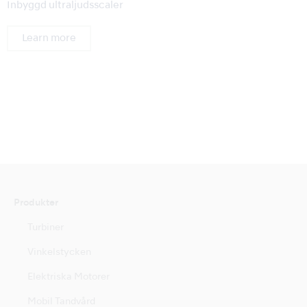
Inbyggd ultraljudsscaler
Learn more
Produkter
Turbiner
Vinkelstycken
Elektriska Motorer
Mobil Tandvård