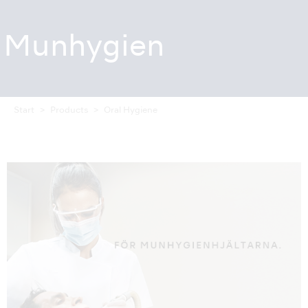
Munhygien
Start
Products
Oral Hygiene