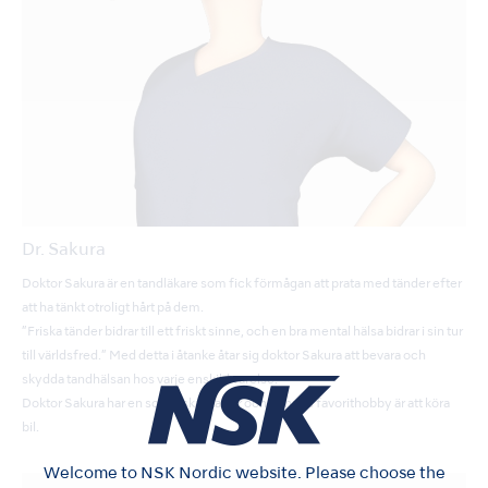
Dr. Sakura
Doktor Sakura är en tandläkare som fick förmågan att prata med tänder efter
att ha tänkt otroligt hårt på dem.
”Friska tänder bidrar till ett friskt sinne, och en bra mental hälsa bidrar i sin tur
till världsfred.” Med detta i åtanke åtar sig doktor Sakura att bevara och
skydda tandhälsan hos varje enskild varelse.
Doktor Sakura har en son, älskar katter och hennes favorithobby är att köra
bil.
Welcome to NSK Nordic website. Please choose the