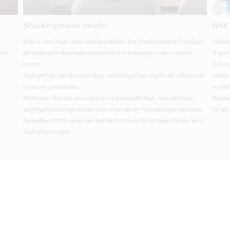
Sharkespeares tänder
NSK:
r
Precis som hajar i den verkliga världen har Sharkespeare förmågan
Vid NS
ilm
att tappa och återskapa nya tänder kontinuerligt under hela sin
% grön
livstid.
Dessut
Trots att han har den förmågan anstränger han sig för att alltid ta väl
vatten
hand om sina tänder.
av vat
Historien i den här animationen må vara påhittad, men det finns
Dessa 
verkliga forskningsstudier som visar att om försurningen av havet
för att
fortsätter att förvärras kan det faktiskt leda till att hajars tänder och
hud faller sönder…