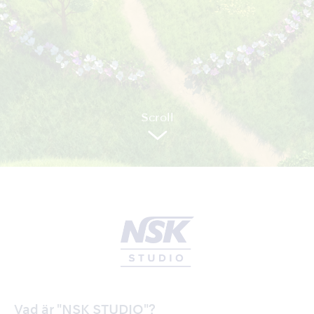
Sc
r
oll
Vad är "NSK STUDIO"?