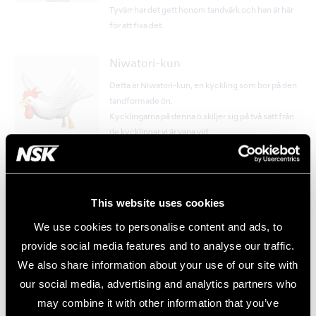
Tyvärr har det gett honom tandvärk och han är här
för att fixa det.
Niwatori-kun
Detta är Niwatori-kun, en kyckling som bor på den
tandformade ön.
Kycklingarna på denna ö skiljer sig på två sätt från
de kycklingar vi är vana vid.
De kan flyga och har tänder.
Tirano
This website uses cookies
Detta är Tirano – sannolikt den största varelsen på
denna ö.
We use cookies to personalise content and ads, to
Hans närsynthet tycks ha gjort honom till
provide social media features and to analyse our traffic.
vegetarian.
We also share information about your use of our site with
Han har en hel by av fågelbon på sin rygg och
our social media, advertising and analytics partners who
fåglarna hjälper till att rengöra Tiranos tänder!
may combine it with other information that you’ve