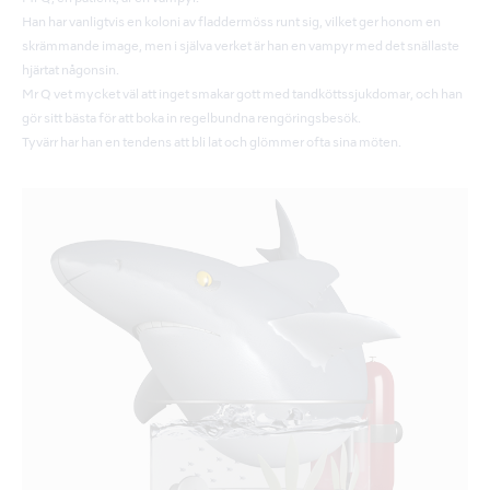
Han har vanligtvis en koloni av fladdermöss runt sig, vilket ger honom en
skrämmande image, men i själva verket är han en vampyr med det snällaste
hjärtat någonsin.
Mr Q vet mycket väl att inget smakar gott med tandköttssjukdomar, och han
gör sitt bästa för att boka in regelbundna rengöringsbesök.
Tyvärr har han en tendens att bli lat och glömmer ofta sina möten.