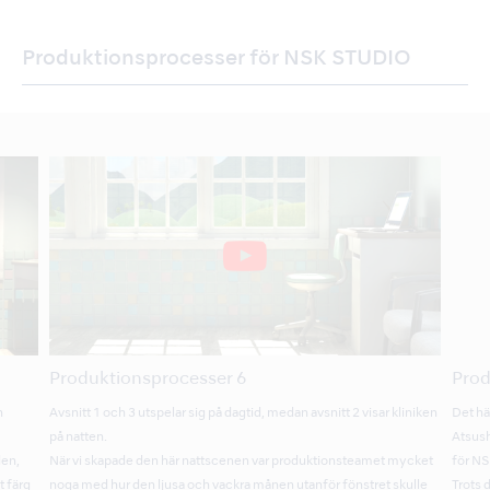
Produktionsprocesser för NSK STUDIO
Produktionsprocesser 6
Prod
n
Avsnitt 1 och 3 utspelar sig på dagtid, medan avsnitt 2 visar kliniken
Det hä
på natten.
Atsush
den,
När vi skapade den här nattscenen var produktionsteamet mycket
för N
t färg
noga med hur den ljusa och vackra månen utanför fönstret skulle
Trots 