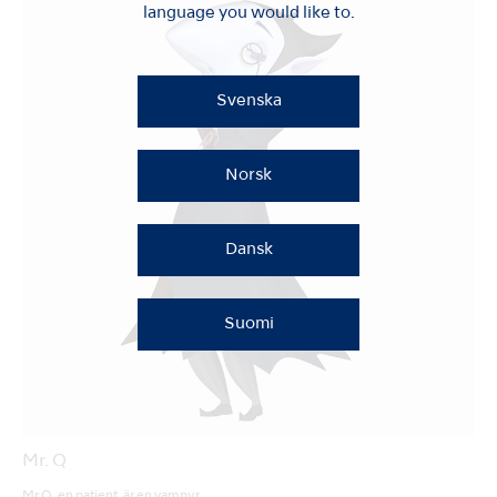
language you would like to.
Svenska
Norsk
Dansk
Suomi
Mr. Q
Mr Q, en patient, är en vampyr.