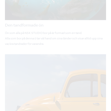
Den tandformade ön
Ön som alla på NSK STUDIO bor på är formad som en tand.
Alla som bor på denna ö tar väl hand om sina tänder och visar alltid upp sina
vackra tandrader för varandra.