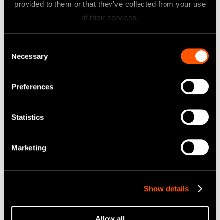
provided to them or that they’ve collected from your use
whale brothers
of their services.
Detta är valbröderna som syns i början av videon –
ett par trendiga valar som bär solglasögon och har
mustascher.
Consent
Båda två tar sina mustaschers och tänders hälsa på
Necessary
Selection
största allvar och sticker stolt upp huvudena ur
vattnet för att få beröm för dessa.
Preferences
Zou-kun
Statistics
Detta är Zou-kun, en elefant som bor på ön.
Det finns inga cirkusar på denna ö, men Zou-kun
övar på balanstricks, klär ut sig till clown och sätter
Marketing
upp tält i hopp om att en dag driva sin egen cirkus
och sprida glädje till alla.
För att kunna visa upp ett vackert leende borstar
Zou-kun sina tänder noga varje dag.
Show details
Världen på Tandön
Allow all