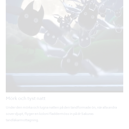
Mörk och tyst natt
Under den mörka och lugna natten på den tandformade ön, när alla andra
sover djupt, flyger en koloni fladdermöss in på dr Sakuras
tandläkarmottagning.