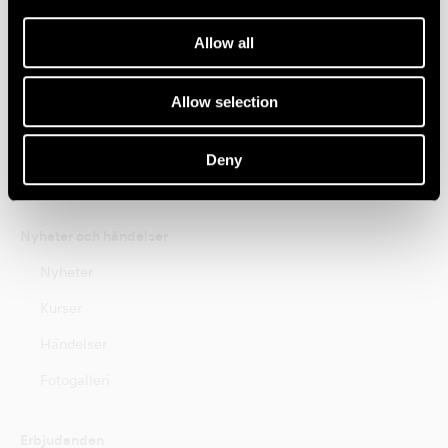
Hygien och Underhåll
Allow all
Brand
Allow selection
Create it
Tools for Professionals
Deny
NSK STUDIO
Nyheter och händelser
Nyheter
Kurser
Händelser
Fotogalleri
Erbjudanden