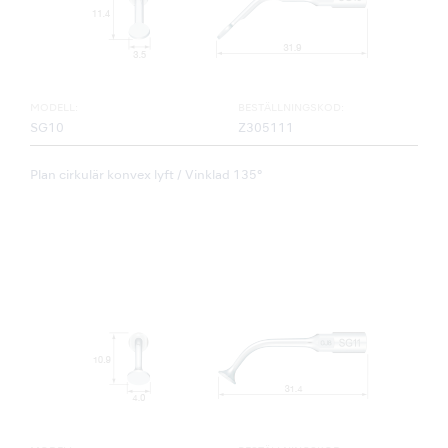
MODELL:
BESTÄLLNINGSKOD:
SG10
Z305111
Plan cirkulär konvex lyft / Vinklad 135°