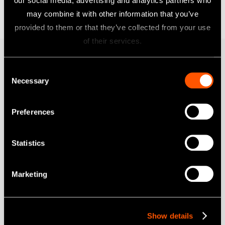
our social media, advertising and analytics partners who
Suomi
may combine it with other information that you’ve
provided to them or that they’ve collected from your use
of their services.
Produkter
Consent
Necessary
Selection
Turbiner
Vinkelstycken
Preferences
Elektriska Motorer
Mobil Tandvård
Statistics
Munhygien
Marketing
Endodontisk
Kirurgi
Labprodukter
Show details