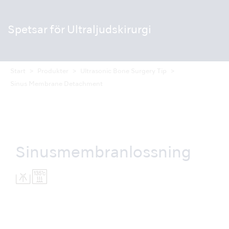
Spetsar för
Ultraljudskirurgi
Start
Produkter
Ultrasonic Bone Surgery Tip
Sinus Membrane Detachment
Sinusmembranlossning