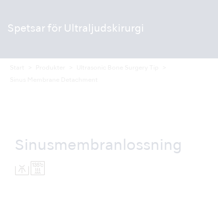
Spetsar för
Ultraljudskirurgi
Start
Produkter
Ultrasonic Bone Surgery Tip
Sinus Membrane Detachment
Sinusmembranlossning