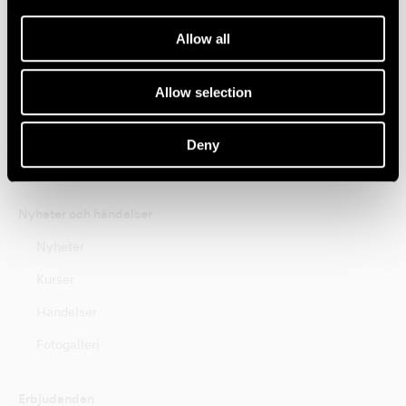
Hygien och Underhåll
Allow all
Brand
Allow selection
Create it
Tools for Professionals
Deny
NSK STUDIO
Nyheter och händelser
Nyheter
Kurser
Händelser
Fotogalleri
Erbjudanden