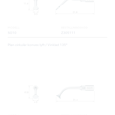
MODELL:
BESTÄLLNINGSKOD:
SG10
Z305111
Plan cirkulär konvex lyft / Vinklad 135°