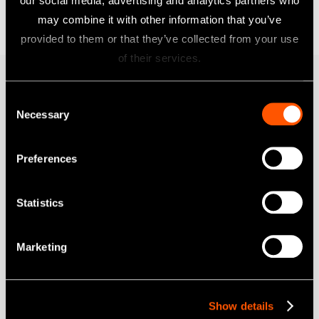
our social media, advertising and analytics partners who
Suomi
may combine it with other information that you’ve
provided to them or that they’ve collected from your use
of their services.
Produkter
Consent
Necessary
Selection
Turbiner
Vinkelstycken
Preferences
Elektriska Motorer
Mobil Tandvård
Statistics
Munhygien
Marketing
Endodontisk
Kirurgi
Labprodukter
Show details