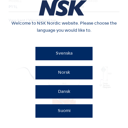
MODELL:
BESTÄLLNINGSKOD:
P11L
Z217409
Vass kant / Vänsterböjd typ
Welcome to NSK Nordic website. Please choose the
language you would like to.
Svenska
Norsk
Dansk
Suomi