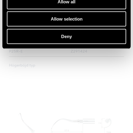
Allow all
Allow selection
MODELL:
BESTÄLLNINGSKOD:
Deny
P25R
Z217424
MODELL:
BESTÄLLNINGSKOD:
P25R-E
Z291424
Högerböjd typ