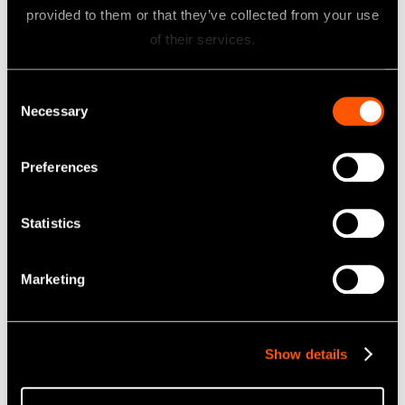
provided to them or that they’ve collected from your use
of their services.
MODELL:
BESTÄLLNINGSKOD:
P21L
Z217421
Consent
MODELL:
BESTÄLLNINGSKOD:
Necessary
P21L-E
Z291421
Selection
Vänsterböjd typ
Preferences
Statistics
Marketing
Show details