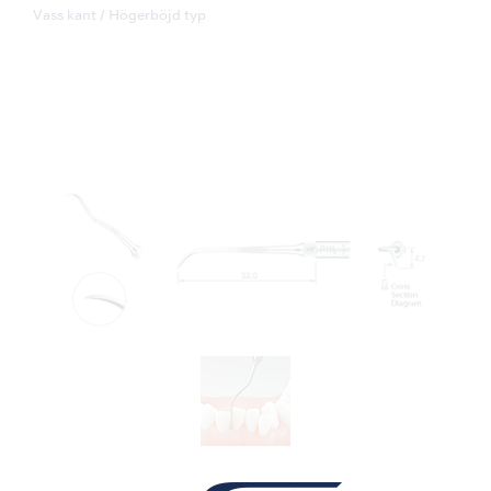
Vass kant / Högerböjd typ