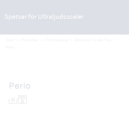
Spetsar för Ultraljudsscaler
Start
Produkter
Oral Hygiene
Ultrasonic Scaler Tips
Perio
Perio