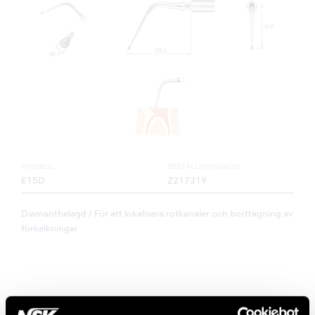
MODELL:
BESTÄLLNINGSKOD:
E15D
Z217319
Diamantbelagd / För att lokalisera rotkanaler och borttagning av
förkalkningar