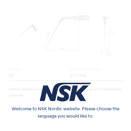
MODELL:
BESTÄLLNINGSKOD:
E8
Z217308
Vatten behövs inte / För borttagning av fyllning och främmande
material
Welcome to NSK Nordic website. Please choose the
language you would like to.