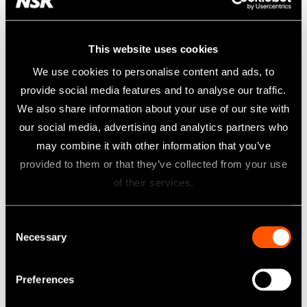
This website uses cookies
We use cookies to personalise content and ads, to
provide social media features and to analyse our traffic.
MODELL:
BESTÄLLNINGSKOD:
We also share information about your use of our site with
E11
Z217031
our social media, advertising and analytics partners who
may combine it with other information that you’ve
120° hållare för U-filar / För U-filar (ø0,8 mm) / För rengöring av
provided to them or that they’ve collected from your use
rotkanal / För framtänder
of their services.
Consent
Necessary
Selection
Preferences