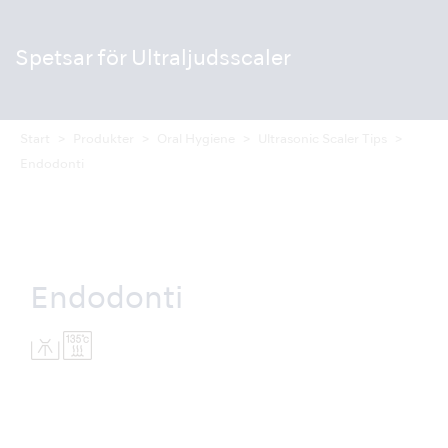
Spetsar för Ultraljudsscaler
Start
Produkter
Oral Hygiene
Ultrasonic Scaler Tips
Endodonti
Endodonti