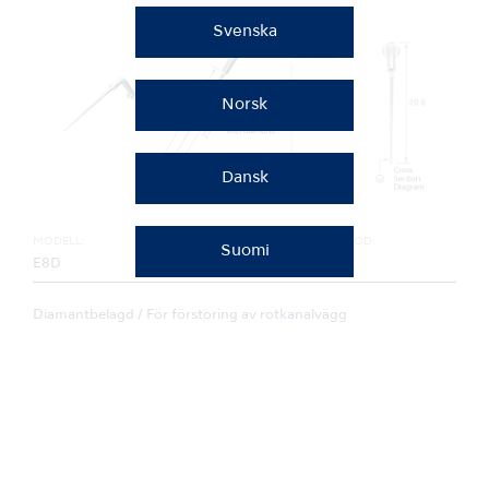
Svenska
Norsk
Dansk
MODELL:
BESTÄLLNINGSKOD:
Suomi
E8D
Z217318
Diamantbelagd / För förstoring av rotkanalvägg