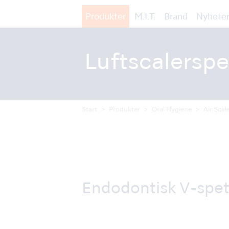
Produkter
M.I.T.
Brand
Nyheter
Luftscalerspe
Start
Produkter
Oral Hygiene
Air Scal
Endodontisk V-spet