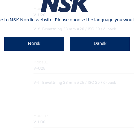
MODELL:
V-U20
 to NSK Nordic website. Please choose the language you would 
V-fil Bevattning 23 mm #20 / ISO 20 / 6-pack
Norsk
Dansk
MODELL:
V-U25
V-fil Bevattning 23 mm #25 / ISO 25 / 6-pack
MODELL:
V-U30