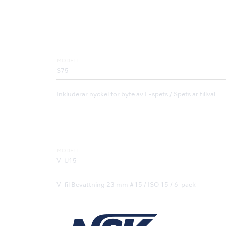
MODELL:
S75
Inkluderar nyckel för byte av E-spets / Spets är tillval
MODELL:
V-U15
V-fil Bevattning 23 mm #15 / ISO 15 / 6-pack