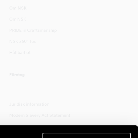
Om NSK
Om NSK
PRIDE in Craftsmanship
NSK 360° Tour
Hållbarhet
Företag
Juridisk information
Modern Slavery Act Statement