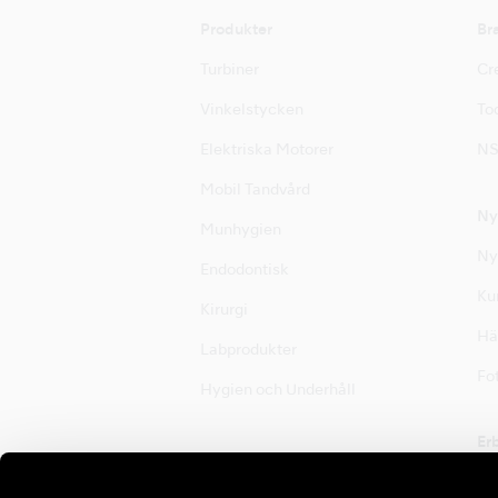
Produkter
Br
Turbiner
Cre
Vinkelstycken
Too
Elektriska Motorer
NS
Mobil Tandvård
Ny
Munhygien
Ny
Endodontisk
Ku
Kirurgi
Hä
Labprodukter
Fot
Hygien och Underhåll
Er
Er