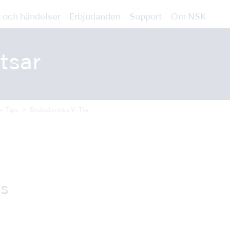
 och händelser
Erbjudanden
Support
Om NSK
tsar
er Tips
Endodontics V-Tip
s