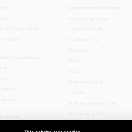
and
Support och nedladdningar
ate it
Reprocessingsmanual
ls for Professionals
Underhållsmanual
K STUDIO
Troubleshooting
Broschyrer
heter och händelser
Filmer
heter
Klinikfall
rser
Användarmanualer
ndelser
Certifikat
ogalleri
Service och Reparationer
Säkerhetsdatablad
bjudanden
bjudanden